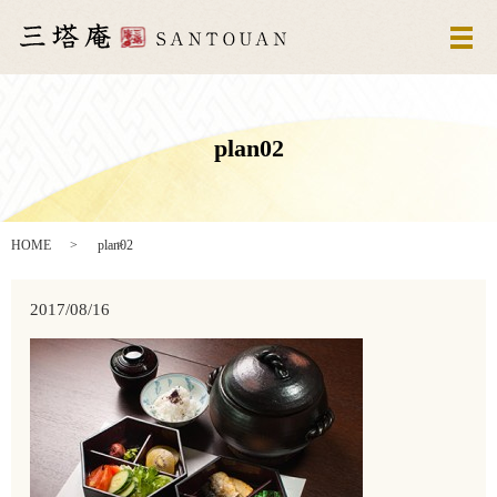
メ
plan02
HOME
plan02
2017/08/16