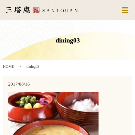
メ
dining03
HOME
dining03
2017/08/16