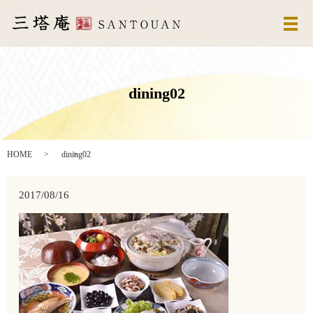
メ
dining02
HOME
dining02
2017/08/16