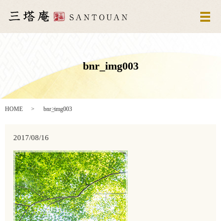
メ
bnr_img003
HOME
bnr_img003
2017/08/16