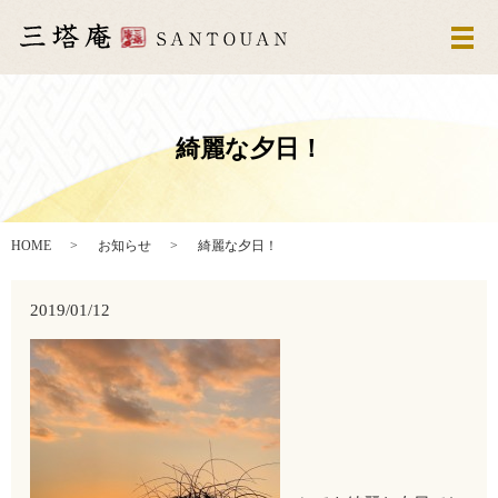
メ
綺麗な夕日！
HOME
お知らせ
綺麗な夕日！
2019/01/12