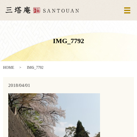
メ
IMG_7792
HOME
IMG_7792
2018/04/01