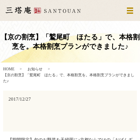
メ
【京の割烹】「鷲尾町 ほたる」で、本格割
烹を。本格割烹プランができました♪
HOME
お知らせ
【京の割烹】「鷲尾町 ほたる」で、本格割烹を。本格割烹プランができまし
た♪
2017/12/27
【期間限定】旬のお野菜を天婦羅に♪京都ならではの「おばんざ