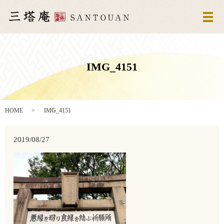
メ
IMG_4151
HOME
IMG_4151
2019/08/27