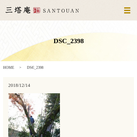
メ
DSC_2398
HOME
DSC_2398
2018/12/14