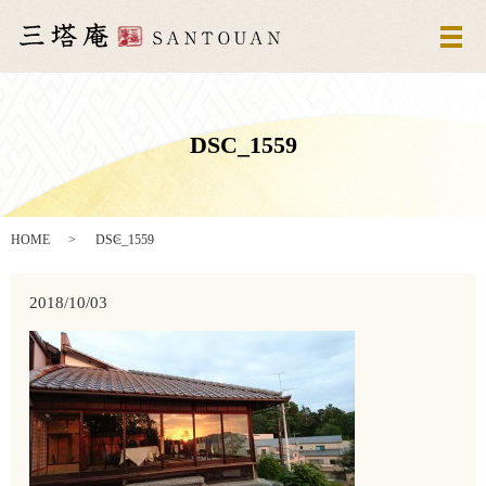
メ
DSC_1559
HOME
DSC_1559
2018/10/03