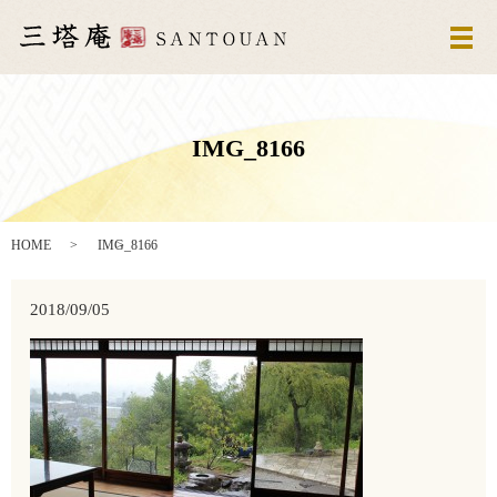
メ
IMG_8166
HOME
IMG_8166
2018/09/05